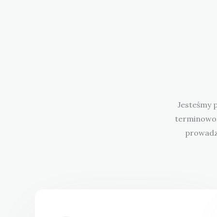
Jesteśmy 
terminowoś
prowadzi