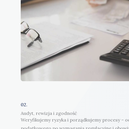
02.
Audyt, rewizja i zgodność
Weryfikujemy ryzyka i porządkujemy procesy – o
podatkowego po wymagania regulacyjne i obowi