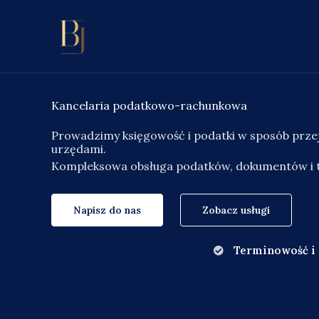
Przejdź
do
treści
Kancelaria podatkowo-rachunkowa
Prowadzimy księgowość i podatki w sposób przejr
urzędami.
Kompleksowa obsługa podatków, dokumentów i t
Napisz do nas
Zobacz usługi
Terminowość i