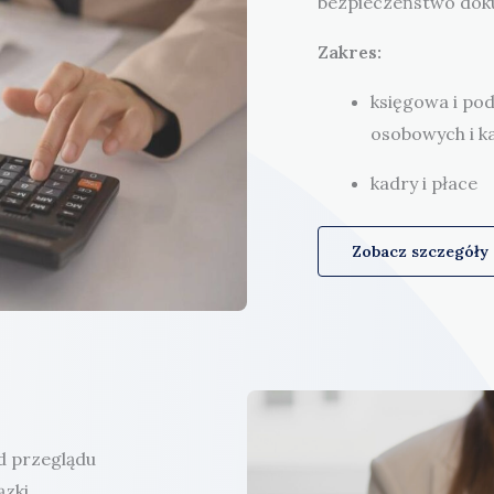
bezpieczeństwo dok
Zakres:
księgowa i po
osobowych i k
kadry i płace
Zobacz szczegóły
d przeglądu
ązki