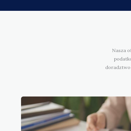
Nasza of
podatko
doradztwo 