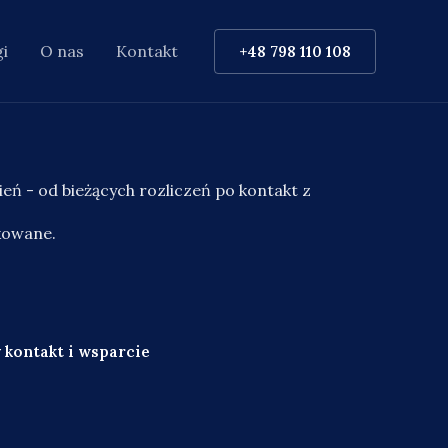
i
O nas
Kontakt
+48 798 110 108
eń - od bieżących rozliczeń po kontakt z
kowane.
y kontakt i wsparcie