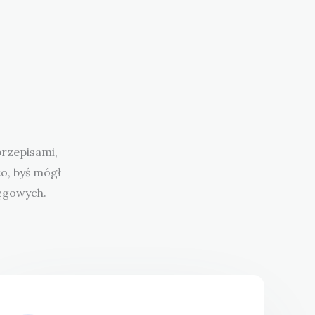
rzepisami,
o, byś mógł
ięgowych.